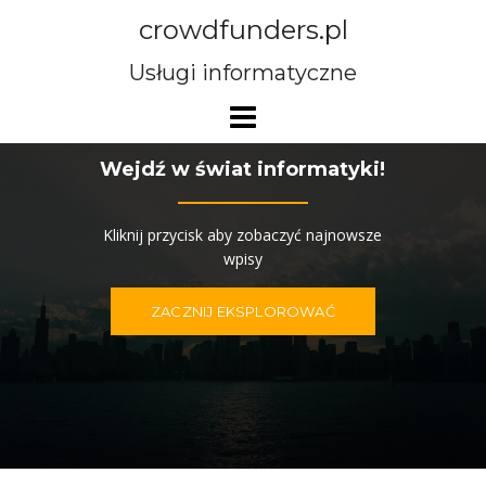
Przejdź
crowdfunders.pl
do
treści
Usługi informatyczne
Wejdź w świat informatyki!
Kliknij przycisk aby zobaczyć najnowsze
wpisy
ZACZNIJ EKSPLOROWAĆ