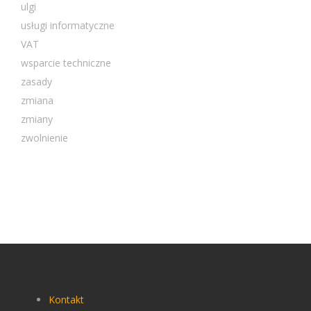
ulgi
usługi informatyczne
VAT
wsparcie techniczne
zasady
zmiana
zmiany
zwolnienie
Kontakt