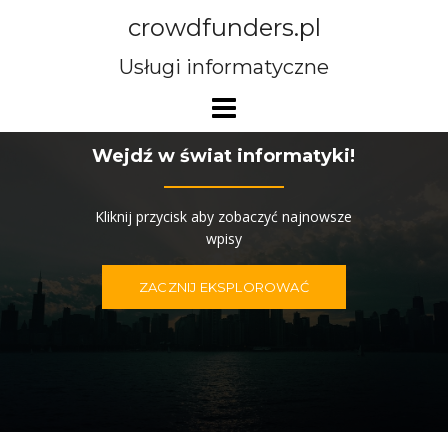
Przejdź
crowdfunders.pl
do
treści
Usługi informatyczne
Wejdź w świat informatyki!
Kliknij przycisk aby zobaczyć najnowsze
wpisy
ZACZNIJ EKSPLOROWAĆ