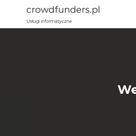
Przejdź
crowdfunders.pl
do
treści
Usługi informatyczne
We