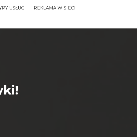
YPY USŁUG
REKLAMA W SIECI
ki!