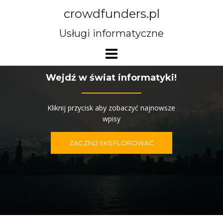
Przejdź
crowdfunders.pl
do
treści
Usługi informatyczne
Wejdź w świat informatyki!
Kliknij przycisk aby zobaczyć najnowsze
wpisy
ZACZNIJ EKSPLOROWAĆ