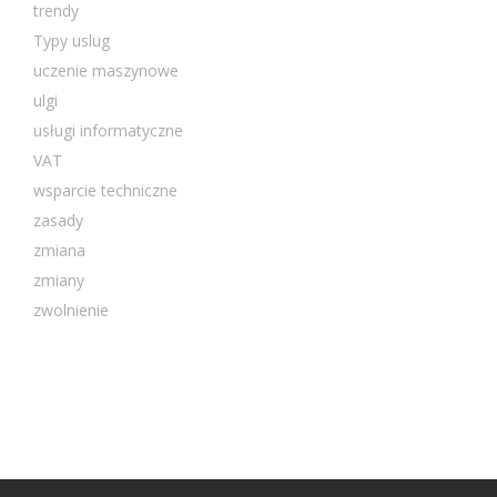
trendy
Typy uslug
uczenie maszynowe
ulgi
usługi informatyczne
VAT
wsparcie techniczne
zasady
zmiana
zmiany
zwolnienie