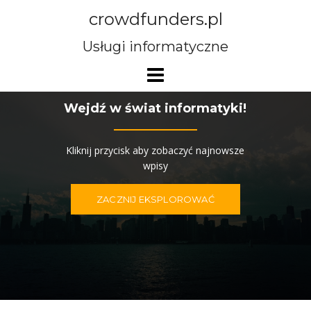
Przejdź
crowdfunders.pl
do
treści
Usługi informatyczne
Wejdź w świat informatyki!
Kliknij przycisk aby zobaczyć najnowsze
wpisy
ZACZNIJ EKSPLOROWAĆ