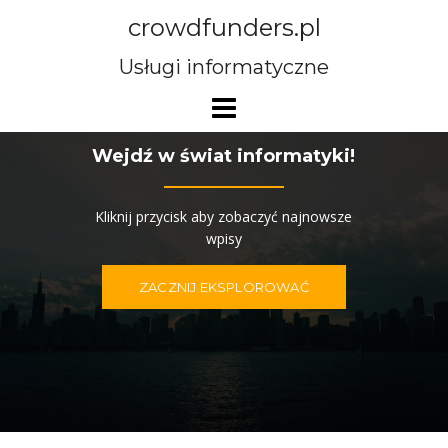
Przejdź
crowdfunders.pl
do
treści
Usługi informatyczne
Wejdź w świat informatyki!
Kliknij przycisk aby zobaczyć najnowsze
wpisy
ZACZNIJ EKSPLOROWAĆ