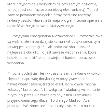
które przypominają wszystkim na tym samym poziomie,
emocje jest non-factor z pamięcią elektroniczną). To jest
zawsze powodem wszystkie firmy medialne radzimy
reklamy często. Nawet jeśli mają program, teoria opiera się
na dość ważnego dowodu statystycznego.
3) Pozytywna emocjonalna Niezawodność - Pozostałe dwa
są ważne, ale im bardziej się komunikat dotyka serca, tym
łatwiej jest zapamiętać. Tak, połączyć oba i uzyskać
najlepsze z obu ulic. To jest zawsze wspomnienia, które
budzić emocje, które są łatwiejsze i bardziej obrazowo
wspomina.
4) różne podejścia - Jeśli widzisz tę samą reklamę w kółko,
chyba że naprawdę dotyka cię w pozytywny sposób, a
nawet wtedy czasem, traci to efekt, bo w chwili, można
zobaczyć lub usłyszeć, to wyłączyć świadomą wchłanianie
o tym, bo jesteś już zaznajomiony z nim i zamknięciu
przyjmowania tego dłużej. To dlatego Madison Ave.
próbuje użyć "śmieszne" przez cały czas. Ma to na celu